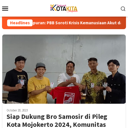
Skip
Mobile
to
Menu
content
Gempuran: PBB Soroti Krisis Kemanusiaan Akut dan Kekerasan Isr
Headlines
October 20, 2023
Siap Dukung Bro Samosir di Pileg
Kota Mojokerto 2024, Komunitas