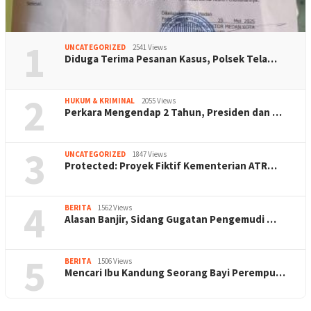
1
UNCATEGORIZED
2541 Views
Diduga Terima Pesanan Kasus, Polsek Tela…
2
HUKUM & KRIMINAL
2055 Views
Perkara Mengendap 2 Tahun, Presiden dan …
3
UNCATEGORIZED
1847 Views
Protected: Proyek Fiktif Kementerian ATR…
4
BERITA
1562 Views
Alasan Banjir, Sidang Gugatan Pengemudi …
5
BERITA
1506 Views
Mencari Ibu Kandung Seorang Bayi Perempu…