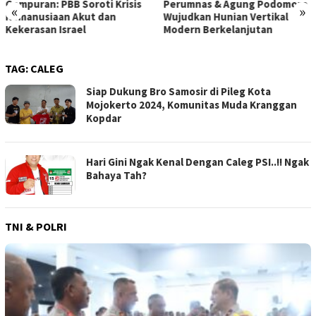
Perumnas & Agung Podomoro
ke Gerbang Beasiswa: Kisah
«
»
Wujudkan Hunian Vertikal
Inspiratif Anna di Sekolah
Modern Berkelanjutan
Rakyat
TAG:
CALEG
Siap Dukung Bro Samosir di Pileg Kota
Mojokerto 2024, Komunitas Muda Kranggan
Kopdar
Hari Gini Ngak Kenal Dengan Caleg PSI..!! Ngak
Bahaya Tah?
TNI & POLRI