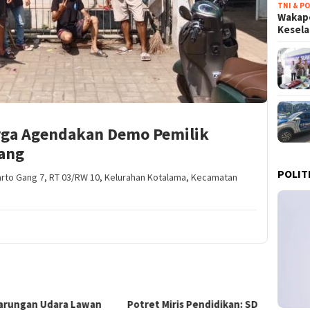
TNI & PO
Wakapo
Kesel
rga Agendakan Demo Pemilik
lang
POLIT
arto Gang 7, RT 03/RW 10, Kelurahan Kotalama, Kecamatan
et Miris Pendidikan: SD
Sensasi Box Office! ‘Spider-
Indon