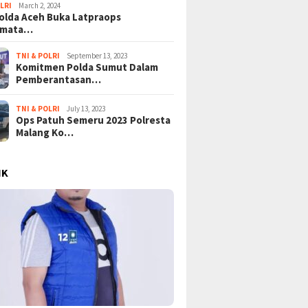
LRI
March 2, 2024
lda Aceh Buka Latpraops
amata…
TNI & POLRI
September 13, 2023
Komitmen Polda Sumut Dalam
Pemberantasan…
TNI & POLRI
July 13, 2023
Ops Patuh Semeru 2023 Polresta
Malang Ko…
IK
esia dalam
Revolusi Gizi Anak Bangsa:
Pertar