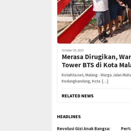
October 19, 2023
Merasa Dirugikan, Wa
Tower BTS di Kota Ma
KotaKita.net, Malang - Warga Jalan Muh
Kedungkandang, Kota […]
RELATED NEWS
HEADLINES
volusi Gizi Anak Bangsa:
Pertarungan Udara Lawan
Potr