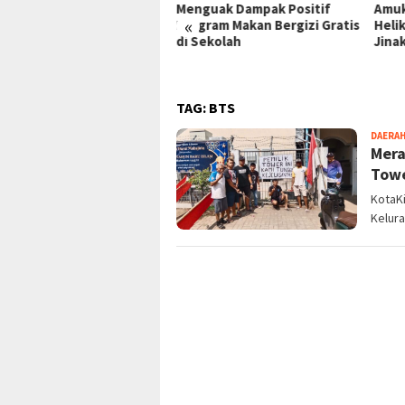
nguak Dampak Positif
Amukan Api: BNPB Kerahkan
Nege
«
ogram Makan Bergizi Gratis
Helikopter dan Drone
Runt
 Sekolah
Jinakkan Kobaran Bromo
Nya
TAG:
BTS
DAERA
Mera
Towe
KotaKi
Kelur