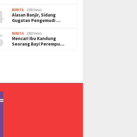
4
BERITA
1556 Views
Alasan Banjir, Sidang
Gugatan Pengemudi …
5
BERITA
1502 Views
Mencari Ibu Kandung
Seorang Bayi Perempu…