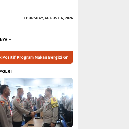
THURSDAY, AUGUST 6, 2026
NNYA
am Makan Bergizi Gratis di Sekolah
Pertarungan Udara L
 POLRI