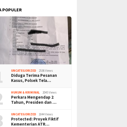
A POPULER
1
UNCATEGORIZED
2536 Views
Diduga Terima Pesanan
Kasus, Polsek Tela…
2
HUKUM & KRIMINAL
2045 Views
Perkara Mengendap 2
Tahun, Presiden dan …
3
UNCATEGORIZED
1844 Views
Protected: Proyek Fiktif
Kementerian ATR…