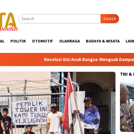
Search
AL
POLITIK
OTOMOTIF
OLAHRAGA
BUDAYA & WISATA
LAI
Revolusi Gizi Anak Bangsa: Menguak Dampak Positif Progr
TNI &