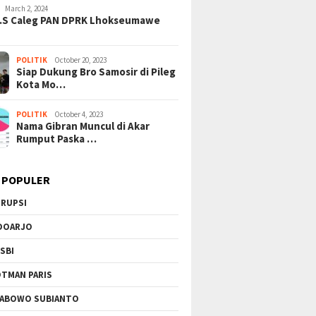
eraman Kekeringan:
Menguak Dampak Positif
Amukan
March 2, 2024
2026 Pecahkan Rekor
Program Makan Bergizi Gratis
Helikop
H.S Caleg PAN DPRK Lhokseumawe
 Terkering Sejak 1991
di Sekolah
Jinakk
POLITIK
October 20, 2023
Siap Dukung Bro Samosir di Pileg
Kota Mo…
POLITIK
October 4, 2023
Nama Gibran Muncul di Akar
Rumput Paska …
 POPULER
RUPSI
DOARJO
SBI
TMAN PARIS
ABOWO SUBIANTO