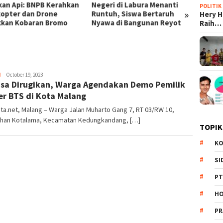
ri di Labura Menanti
Man: Brand New Day’
Cengk
POLITIK
»
uh, Siswa Bertaruh
Meledak, Raih 1 Miliar Dolar
Juli 
Hery 
wa di Bangunan Reyot
Tercepat Kedua Sepanjang
Bulan
Raih…
Sejarah
H
Redaksi
October 19, 2023
sa Dirugikan, Warga Agendakan Demo Pemilik
r BTS di Kota Malang
ta.net, Malang – Warga Jalan Muharto Gang 7, RT 03/RW 10,
ahan Kotalama, Kecamatan Kedungkandang, […]
TOPIK
KO
SI
PT
HO
PR