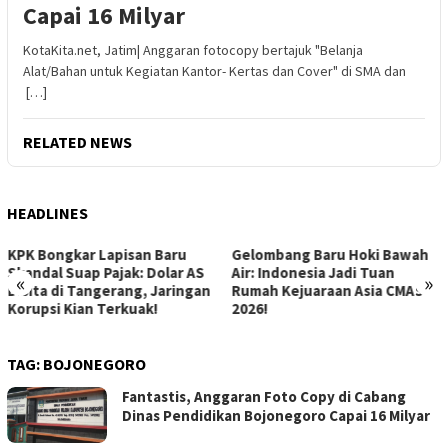
Capai 16 Milyar
KotaKita.net, Jatim| Anggaran fotocopy bertajuk "Belanja
Alat/Bahan untuk Kegiatan Kantor- Kertas dan Cover" di SMA dan
[…]
RELATED NEWS
HEADLINES
Gelombang Baru Hoki Bawah
Revolusi Gizi Anak Bangsa:
Air: Indonesia Jadi Tuan
Menguak Dampak Positif
«
»
Rumah Kejuaraan Asia CMAS
Program Makan Bergizi Gratis
2026!
di Sekolah
TAG:
BOJONEGORO
Fantastis, Anggaran Foto Copy di Cabang
Dinas Pendidikan Bojonegoro Capai 16 Milyar