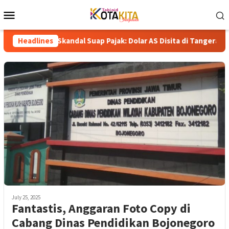
Skip
Mobile
to
Menu
content
aru Skandal Suap Pajak: Dolar AS Disita di Tangerang, Jaringan K
Headlines
July 25, 2025
Fantastis, Anggaran Foto Copy di
Cabang Dinas Pendidikan Bojonegoro