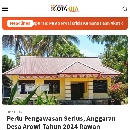
Skip
Mobile
to
Menu
content
h Gempuran: PBB Soroti Krisis Kemanusiaan Akut dan Kekerasan I
Headlines
June 18, 2025
Perlu Pengawasan Serius, Anggaran
Desa Arowi Tahun 2024 Rawan