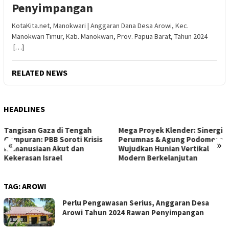
Penyimpangan
KotaKita.net, Manokwari | Anggaran Dana Desa Arowi, Kec.
Manokwari Timur, Kab. Manokwari, Prov. Papua Barat, Tahun 2024
[…]
RELATED NEWS
HEADLINES
Mega Proyek Klender: Sinergi
Dari Ambang Putus Sekolah
Perumnas & Agung Podomoro
ke Gerbang Beasiswa: Kisah
«
»
Wujudkan Hunian Vertikal
Inspiratif Anna di Sekolah
Modern Berkelanjutan
Rakyat
TAG:
AROWI
Perlu Pengawasan Serius, Anggaran Desa
Arowi Tahun 2024 Rawan Penyimpangan