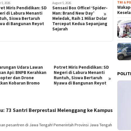
TNI & PO
ugust 5, 2026
August 4, 2026
August 4
Wakapo
ensasi Box Office! ‘Spider-
Indonesia dalam
Kepul
»
Kesel
Man: Brand New Day’
Cengkeraman Kekeringan:
Cepat
eledak, Raih 1 Miliar Dolar
Juli 2026 Pecahkan Rekor
Ahmad
Tercepat Kedua Sepanjang
Bulan Terkering Sejak 1991
Nasio
Sejarah
Akse
Inklus
tret Miris Pendidikan: SD
Sensasi Box Office! ‘Spider-
Ind
geri di Labura Menanti
Man: Brand New Day’
Cen
POLIT
»
ntuh, Siswa Bertaruh
Meledak, Raih 1 Miliar Dolar
Juli
awa di Bangunan Reyot
Tercepat Kedua Sepanjang
Bula
Sejarah
u: 73 Santri Berprestasi Melenggang ke Kampus
kan pesantren di Jawa Tengah! Pemerintah Provinsi Jawa Tengah