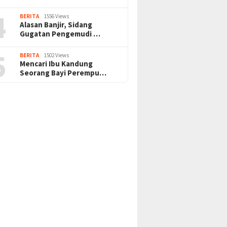
4
BERITA
1556 Views
Alasan Banjir, Sidang
Gugatan Pengemudi …
5
BERITA
1502 Views
Mencari Ibu Kandung
Seorang Bayi Perempu…