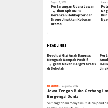
August 5, 2026
August 5, 2026
A
Pertarungan Udara Lawan
Potret Miris Pendidikan: SD
S
«
Amukan Api: BNPB
Negeri di Labura Menanti
Kerahkan Helikopter dan
Runtuh, Siswa Bertaruh
M
Drone Jinakkan Kobaran
Nyawa di Bangunan Reyot
Bromo
HEADLINES
evolusi Gizi Anak Bangsa:
Pertarungan Udara Lawan
Po
Menguak Dampak Positif
Amukan Api: BNPB Kerahkan
Ne
«
Program Makan Bergizi Gratis
Helikopter dan Drone
Ru
di Sekolah
Jinakkan Kobaran Bromo
Ny
MEDIA
NASIONAL
August 4, 2026
KOTAKITA
Jawa Tengah Buka Gerbang Ilm
Bergengsi Dunia
Semangat baru menyelimuti dunia pendidi