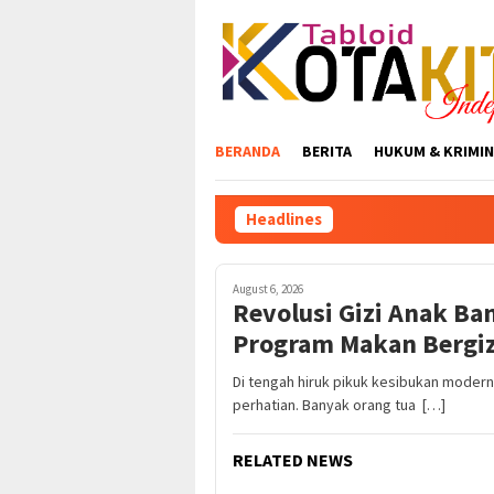
Skip
to
content
BERANDA
BERITA
HUKUM & KRIMIN
Headlines
August 6, 2026
Revolusi Gizi Anak Ba
Program Makan Bergizi
Di tengah hiruk pikuk kesibukan modern,
perhatian. Banyak orang tua […]
RELATED NEWS