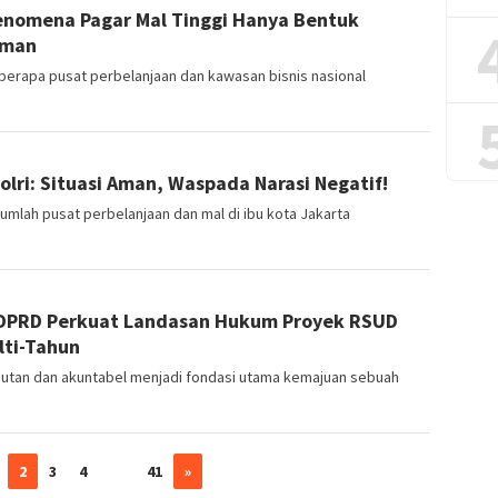
Fenomena Pagar Mal Tinggi Hanya Bentuk
aman
erapa pusat perbelanjaan dan kawasan bisnis nasional
olri: Situasi Aman, Waspada Narasi Negatif!
mlah pusat perbelanjaan dan mal di ibu kota Jakarta
 DPRD Perkuat Landasan Hukum Proyek RSUD
lti-Tahun
jutan dan akuntabel menjadi fondasi utama kemajuan sebuah
2
3
4
…
41
»