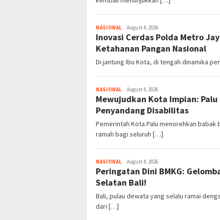
kembali menunjukkan […]
NASIONAL
August 4, 2026
Inovasi Cerdas Polda Metro Ja
Ketahanan Pangan Nasional
Di jantung Ibu Kota, di tengah dinamika 
NASIONAL
August 4, 2026
Mewujudkan Kota Impian: Palu
Penyandang Disabilitas
Pemerintah Kota Palu menorehkan babak 
ramah bagi seluruh […]
NASIONAL
August 4, 2026
Peringatan Dini BMKG: Gelomb
Selatan Bali!
Bali, pulau dewata yang selalu ramai deng
dari […]