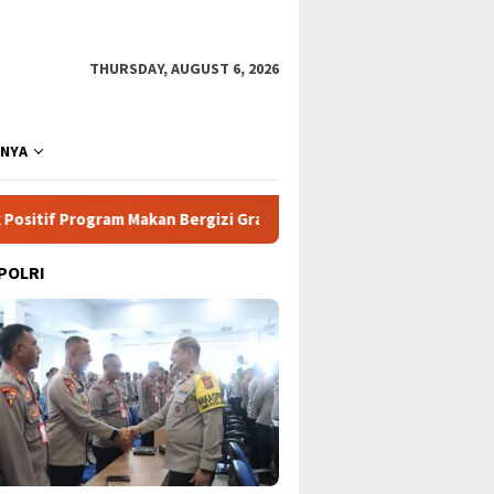
THURSDAY, AUGUST 6, 2026
NNYA
ram Makan Bergizi Gratis di Sekolah
Pertarungan Udara L
 POLRI