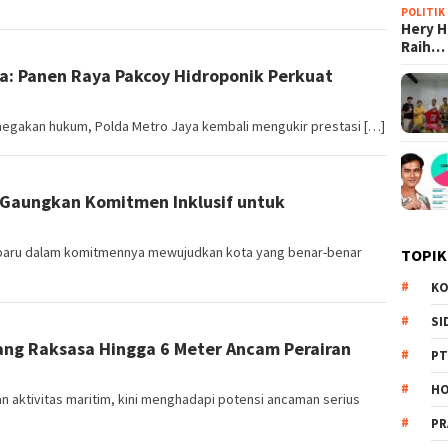
POLITIK
Hery 
Raih…
ya: Panen Raya Pakcoy Hidroponik Perkuat
penegakan hukum, Polda Metro Jaya kembali mengukir prestasi […]
 Gaungkan Komitmen Inklusif untuk
baru dalam komitmennya mewujudkan kota yang benar-benar
TOPIK
KO
SI
ang Raksasa Hingga 6 Meter Ancam Perairan
PT
HO
an aktivitas maritim, kini menghadapi potensi ancaman serius
PR