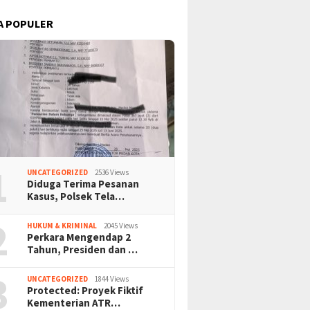
A POPULER
1
UNCATEGORIZED
2536 Views
Diduga Terima Pesanan
Kasus, Polsek Tela…
2
HUKUM & KRIMINAL
2045 Views
Perkara Mengendap 2
Tahun, Presiden dan …
3
UNCATEGORIZED
1844 Views
Protected: Proyek Fiktif
Kementerian ATR…