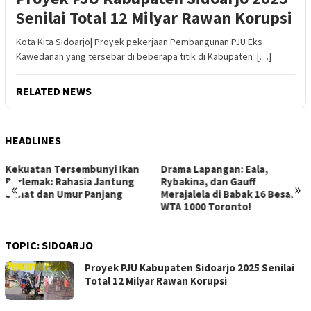
Senilai Total 12 Milyar Rawan Korupsi
Kota Kita Sidoarjo| Proyek pekerjaan Pembangunan PJU Eks
Kawedanan yang tersebar di beberapa titik di Kabupaten […]
RELATED NEWS
HEADLINES
Drama Lapangan: Eala,
Strategi Jitu Memenangkan
Rybakina, dan Gauff
Lelang Mobil Bekas: Hindari
«
»
Merajalela di Babak 16 Besar
Kerugian, Raih Keuntungan
WTA 1000 Toronto!
Maksimal!
TOPIC:
SIDOARJO
Proyek PJU Kabupaten Sidoarjo 2025 Senilai
Total 12 Milyar Rawan Korupsi