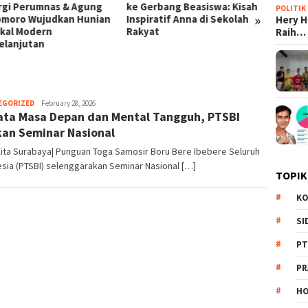
ke Gerbang Beasiswa: Kisah
Prabowo: Dari Kampung Haji
POLITIK
»
Inspiratif Anna di Sekolah
di Mekkah hingga Efisiensi
Hery 
Rakyat
BUMN Triliunan Rupiah
Raih…
EGORIZED
Redaksi
February 28, 2026
ta Masa Depan dan Mental Tangguh, PTSBI
an Seminar Nasional
ita Surabaya| Punguan Toga Samosir Boru Bere Ibebere Seluruh
sia (PTSBI) selenggarakan Seminar Nasional […]
TOPIK
KO
SI
PT
PR
HO