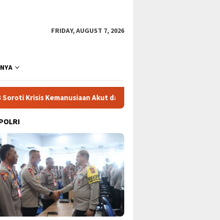
FRIDAY, AUGUST 7, 2026
NNYA
 Kemanusiaan Akut dan Kekerasan Israel
Mega Proyek Kle
 POLRI