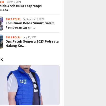
LRI
March 2, 2024
lda Aceh Buka Latpraops
amata…
TNI & POLRI
September 13, 2023
Komitmen Polda Sumut Dalam
Pemberantasan…
TNI & POLRI
July 13, 2023
Ops Patuh Semeru 2023 Polresta
Malang Ko…
IK
KPK Bongkar Lapisan Baru
Tangisan Gaza di Tengah