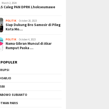
Skandal Suap Pajak: Dolar AS
Gempuran: PBB Soroti Krisis
March 2, 2024
Disita di Tangerang, Jaringan
Kemanusiaan Akut dan
H.S Caleg PAN DPRK Lhokseumawe
Korupsi Kian Terkuak!
Kekerasan Israel
POLITIK
October 20, 2023
Siap Dukung Bro Samosir di Pileg
Kota Mo…
POLITIK
October 4, 2023
Nama Gibran Muncul di Akar
Rumput Paska …
 POPULER
RUPSI
DOARJO
SBI
ABOWO SUBIANTO
TMAN PARIS