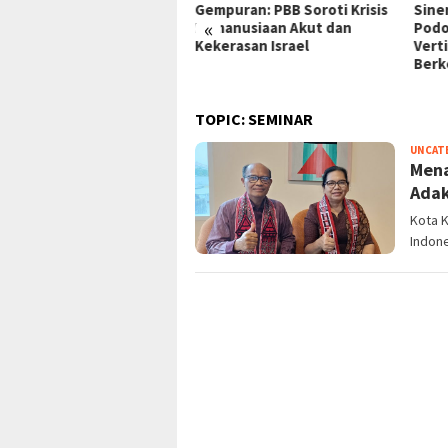
AS
Gempuran: PBB Soroti Krisis
Sinergi Perumnas & Agung
«
gan
Kemanusiaan Akut dan
Podomoro Wujudkan Hunian
Kekerasan Israel
Vertikal Modern
Berkelanjutan
TOPIC:
SEMINAR
UNCAT
Mena
Adak
Kota K
Indone