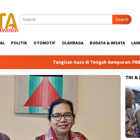
Search
AL
POLITIK
OTOMOTIF
OLAHRAGA
BUDAYA & WISATA
LAI
Tangisan Gaza di Tengah Gempuran: PBB Soroti Krisis
TNI &