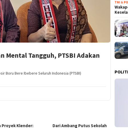
TNI & PO
Wakapo
Kesel
n Mental Tangguh, PTSBI Adakan
POLIT
ir Boru Bere Ibebere Seluruh Indonesia (PTSBI)
Dari Ambang Putus Sekolah
Terobosan Ekonomi