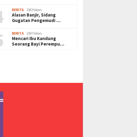
4
BERITA
1563 Views
Alasan Banjir, Sidang
Gugatan Pengemudi …
5
BERITA
1507 Views
Mencari Ibu Kandung
Seorang Bayi Perempu…