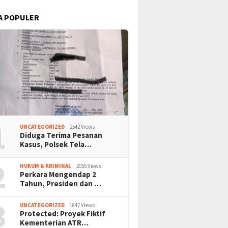
A POPULER
1
UNCATEGORIZED
2542 Views
Diduga Terima Pesanan
Kasus, Polsek Tela…
2
HUKUM & KRIMINAL
2055 Views
Perkara Mengendap 2
Tahun, Presiden dan …
3
UNCATEGORIZED
1847 Views
Protected: Proyek Fiktif
Kementerian ATR…