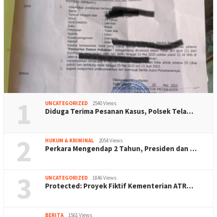
1
UNCATEGORIZED
2540 Views
Diduga Terima Pesanan Kasus, Polsek Tela…
2
HUKUM & KRIMINAL
2054 Views
Perkara Mengendap 2 Tahun, Presiden dan …
3
UNCATEGORIZED
1846 Views
Protected: Proyek Fiktif Kementerian ATR…
BERITA
1561 Views