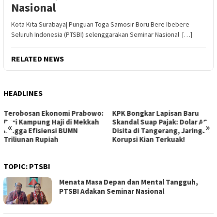
Nasional
Kota Kita Surabaya| Punguan Toga Samosir Boru Bere Ibebere
Seluruh Indonesia (PTSBI) selenggarakan Seminar Nasional […]
RELATED NEWS
HEADLINES
KPK Bongkar Lapisan Baru
Gelombang Baru Hoki Bawah
Skandal Suap Pajak: Dolar AS
Air: Indonesia Jadi Tuan
«
»
Disita di Tangerang, Jaringan
Rumah Kejuaraan Asia CMAS
Korupsi Kian Terkuak!
2026!
TOPIC:
PTSBI
Menata Masa Depan dan Mental Tangguh,
PTSBI Adakan Seminar Nasional