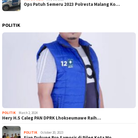
Ops Patuh Semeru 2023 Polresta Malang Ko…
POLITIK
POLITIK
March 2, 2024
Hery H.S Caleg PAN DPRK Lhokseumawe Raih…
POLITIK
October 20, 2023
Siap Dukung Bro Samosir di Pileg Kota Mo…