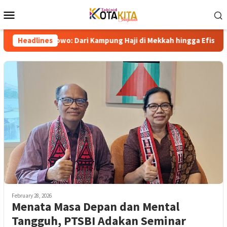
Skip
Mobile
to
Menu
content
rabowo: Dari Kampung Haji di Mekkah hingga Efisiensi BUMN Tri
Headlines
February 28, 2026
Menata Masa Depan dan Mental
Tangguh, PTSBI Adakan Seminar