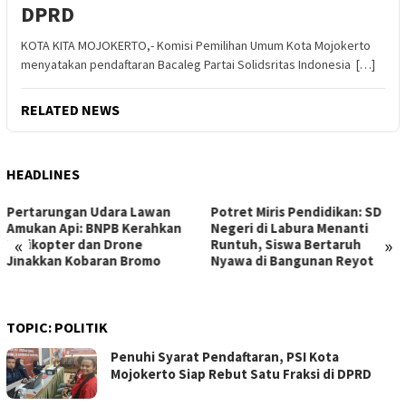
DPRD
KOTA KITA MOJOKERTO,- Komisi Pemilihan Umum Kota Mojokerto
menyatakan pendaftaran Bacaleg Partai Solidsritas Indonesia […]
RELATED NEWS
HEADLINES
Pertarungan Udara Lawan
Potret Miris Pendidikan: SD
Amukan Api: BNPB Kerahkan
Negeri di Labura Menanti
«
»
Helikopter dan Drone
Runtuh, Siswa Bertaruh
Jinakkan Kobaran Bromo
Nyawa di Bangunan Reyot
TOPIC:
POLITIK
Penuhi Syarat Pendaftaran, PSI Kota
Mojokerto Siap Rebut Satu Fraksi di DPRD