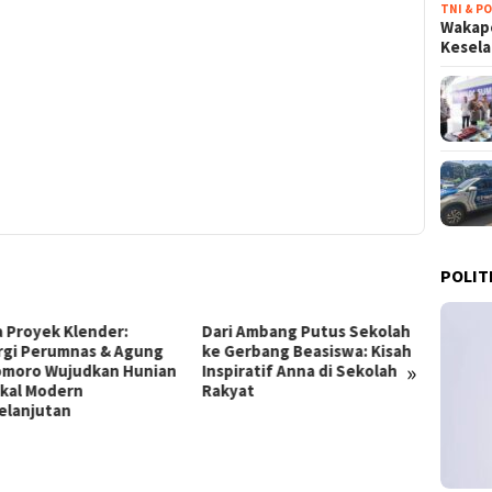
TNI & PO
Wakapo
Kesel
POLIT
Dari Ambang Putus Sekolah
Terobosan Ekonomi
K
ke Gerbang Beasiswa: Kisah
Prabowo: Dari Kampung Haji
S
»
Inspiratif Anna di Sekolah
di Mekkah hingga Efisiensi
D
Rakyat
BUMN Triliunan Rupiah
K