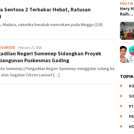
POLITIK
Hery 
ra Sentosa 2 Terbakar Hebat, Ratusan
Raih…
i
ep, Madura, seketika berubah mencekam pada Minggu (2/8)
EGORIZED
Redaksi
February 27, 2026
adilan Negeri Sumenep Sidangkan Proyek
bangunan Puskesmas Gading
Kita Sumenep | Pengadilan Negeri Sumenep menggelar sidang ke
atas Gugatan Citizen Lawsuit […]
TOPIK
KO
SI
PT
PR
HO