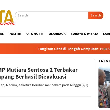
Search
AL
POLITIK
OTOMOTIF
OLAHRAGA
BUDAYA & WISATA
LAI
Tangisan Gaza di Tengah Gempuran: PBB Soroti Krisis
TNI &
MP Mutiara Sentosa 2 Terbakar
pang Berhasil Dievakuasi
enep, Madura, seketika berubah mencekam pada Minggu (2/8)