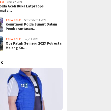
LRI
March 2, 2024
lda Aceh Buka Latpraops
amata…
TNI & POLRI
September 13, 2023
Komitmen Polda Sumut Dalam
Pemberantasan…
TNI & POLRI
July 13, 2023
Ops Patuh Semeru 2023 Polresta
Malang Ko…
IK
PK Bongkar Lapisan Baru
Tangisan Gaza di Tengah
Meg
kandal Suap Pajak: Dolar AS
Gempuran: PBB Soroti Krisis
Sin
isita di Tangerang, Jaringan
Kemanusiaan Akut dan
Pod
orupsi Kian Terkuak!
Kekerasan Israel
Ver
Ber