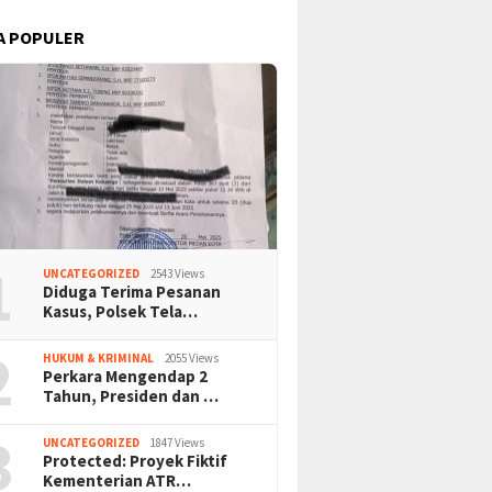
A POPULER
1
UNCATEGORIZED
2543 Views
Diduga Terima Pesanan
Kasus, Polsek Tela…
2
HUKUM & KRIMINAL
2055 Views
Perkara Mengendap 2
Tahun, Presiden dan …
3
UNCATEGORIZED
1847 Views
Protected: Proyek Fiktif
Kementerian ATR…