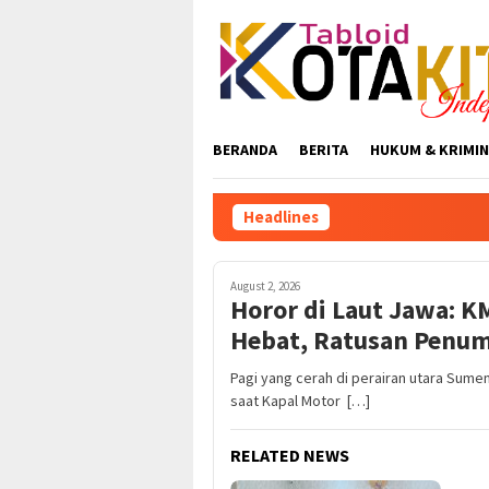
Skip
to
content
BERANDA
BERITA
HUKUM & KRIMIN
Headlines
August 2, 2026
Horor di Laut Jawa: K
Hebat, Ratusan Penum
Pagi yang cerah di perairan utara Sum
saat Kapal Motor […]
RELATED NEWS