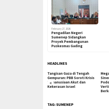
February 27, 2026
Pengadilan Negeri
Sumenep Sidangkan
Proyek Pembangunan
Puskesmas Gading
HEADLINES
Tangisan Gaza di Tengah
Mega Proyek Klender:
Gempuran: PBB Soroti Krisis
Sinergi Perumnas & Agung
«
Kemanusiaan Akut dan
Podomoro Wujudkan Hunian
Kekerasan Israel
Vertikal Modern
Berkelanjutan
TAG:
SUMENEP