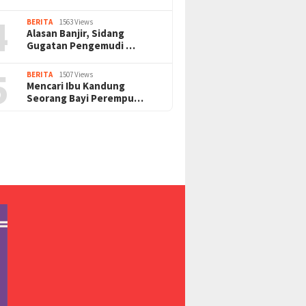
4
BERITA
1563 Views
Alasan Banjir, Sidang
Gugatan Pengemudi …
5
BERITA
1507 Views
Mencari Ibu Kandung
Seorang Bayi Perempu…