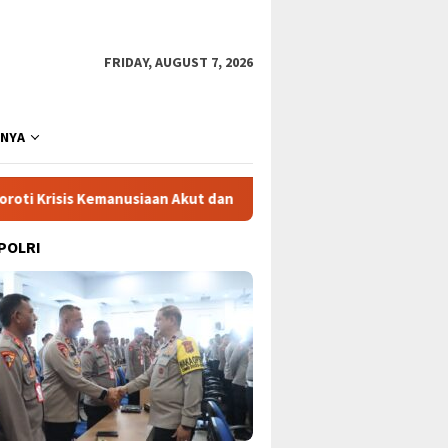
FRIDAY, AUGUST 7, 2026
NNYA
 Kemanusiaan Akut dan Kekerasan Israel
Mega Proyek Kle
 POLRI