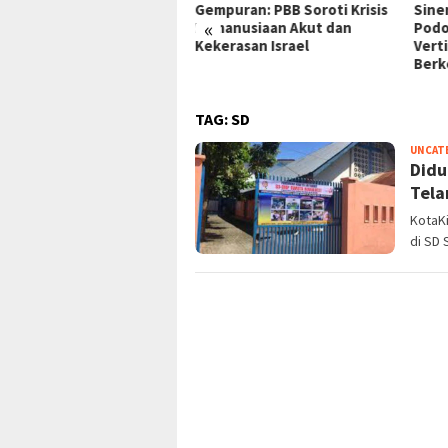
ndal Suap Pajak: Dolar AS
Gempuran: PBB Soroti Krisis
Sine
«
ita di Tangerang, Jaringan
Kemanusiaan Akut dan
Podo
upsi Kian Terkuak!
Kekerasan Israel
Vert
Berk
TAG:
SD
UNCAT
Didu
Tela
KotaKi
di SD