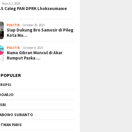
o: Dari Kampung Haji
Skandal Suap Pajak: Dolar AS
Gempura
March 2, 2024
kah hingga Efisiensi
Disita di Tangerang, Jaringan
Kemanus
H.S Caleg PAN DPRK Lhokseumawe
riliunan Rupiah
Korupsi Kian Terkuak!
Kekeras
POLITIK
October 20, 2023
Siap Dukung Bro Samosir di Pileg
Kota Mo…
POLITIK
October 4, 2023
Nama Gibran Muncul di Akar
Rumput Paska …
 POPULER
RUPSI
DOARJO
SBI
ABOWO SUBIANTO
TMAN PARIS