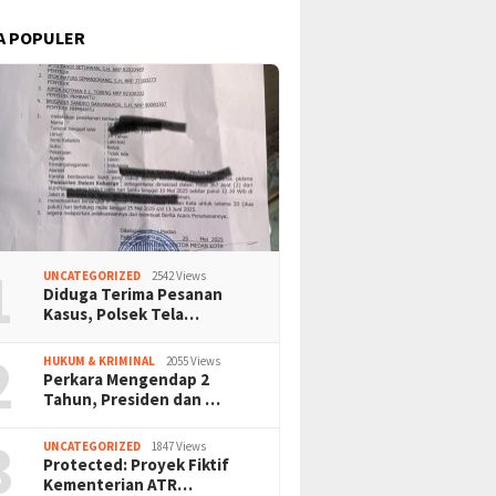
A POPULER
1
UNCATEGORIZED
2542 Views
Diduga Terima Pesanan
Kasus, Polsek Tela…
2
HUKUM & KRIMINAL
2055 Views
Perkara Mengendap 2
Tahun, Presiden dan …
3
UNCATEGORIZED
1847 Views
Protected: Proyek Fiktif
Kementerian ATR…