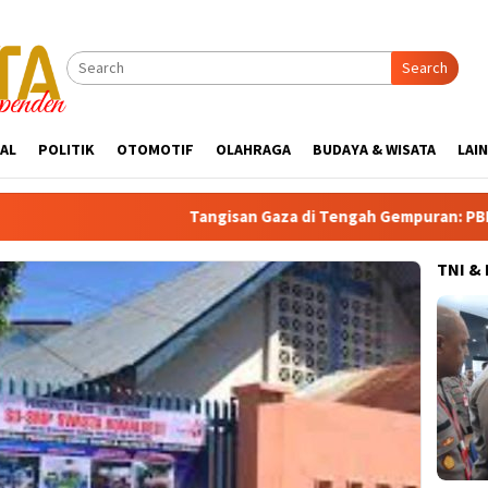
Search
AL
POLITIK
OTOMOTIF
OLAHRAGA
BUDAYA & WISATA
LAI
Tangisan Gaza di Tengah Gempuran: PBB Soroti Kri
TNI &