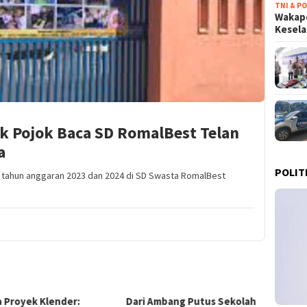
TNI & PO
Wakapo
Kesel
ek Pojok Baca SD RomalBest Telan
a
POLIT
 tahun anggaran 2023 dan 2024 di SD Swasta RomalBest
 Proyek Klender:
Dari Ambang Putus Sekolah
Terob