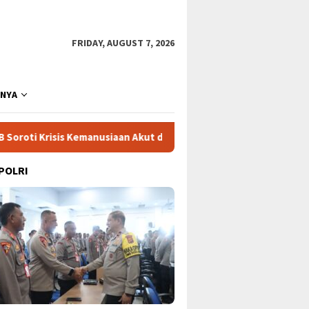
FRIDAY, AUGUST 7, 2026
NNYA
sis Kemanusiaan Akut dan Kekerasan Israel
Mega Proyek 
 POLRI