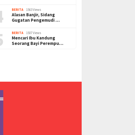
4
BERITA
1563 Views
Alasan Banjir, Sidang
Gugatan Pengemudi …
5
BERITA
1507 Views
Mencari Ibu Kandung
Seorang Bayi Perempu…