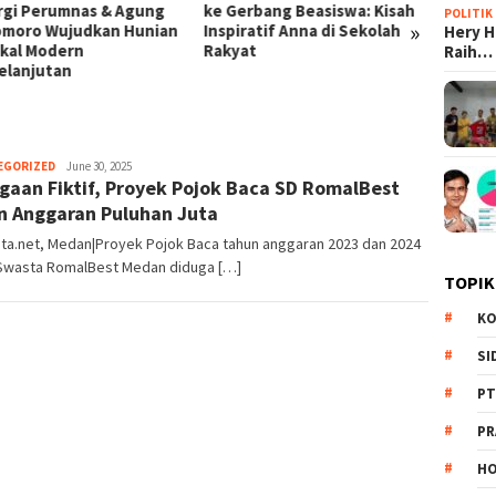
rgi Perumnas & Agung
ke Gerbang Beasiswa: Kisah
Prabow
POLITIK
»
moro Wujudkan Hunian
Inspiratif Anna di Sekolah
di Mek
Hery 
ikal Modern
Rakyat
BUMN T
Raih…
elanjutan
EGORIZED
Redaksi
June 30, 2025
gaan Fiktif, Proyek Pojok Baca SD RomalBest
n Anggaran Puluhan Juta
ta.net, Medan|Proyek Pojok Baca tahun anggaran 2023 dan 2024
 Swasta RomalBest Medan diduga […]
TOPIK
KO
SI
PT
PR
HO