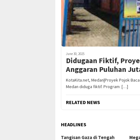
June 30, 2025
Didugaan Fiktif, Proy
Anggaran Puluhan Jut
KotaKita.net, Medan|Proyek Pojok Baca
Medan diduga fiktif. Program […]
RELATED NEWS
HEADLINES
 Bongkar Lapisan Baru
Tangisan Gaza di Tengah
Mega