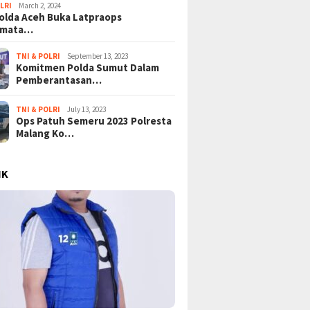
LRI
March 2, 2024
lda Aceh Buka Latpraops
amata…
TNI & POLRI
September 13, 2023
Komitmen Polda Sumut Dalam
Pemberantasan…
TNI & POLRI
July 13, 2023
Ops Patuh Semeru 2023 Polresta
Malang Ko…
IK
osan Ekonomi
KPK Bongkar Lapisan Baru
Tangisa