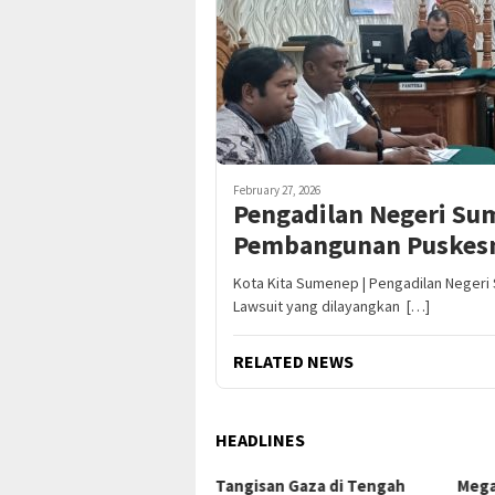
February 27, 2026
Pengadilan Negeri Su
Pembangunan Puskes
Kota Kita Sumenep | Pengadilan Negeri
Lawsuit yang dilayangkan […]
RELATED NEWS
HEADLINES
ngisan Gaza di Tengah
Mega Proyek Klender:
Dari