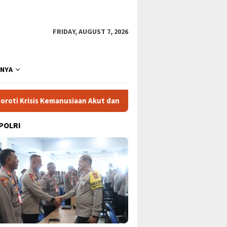
FRIDAY, AUGUST 7, 2026
NNYA
emanusiaan Akut dan Kekerasan Israel
Mega Proyek Klend
 POLRI