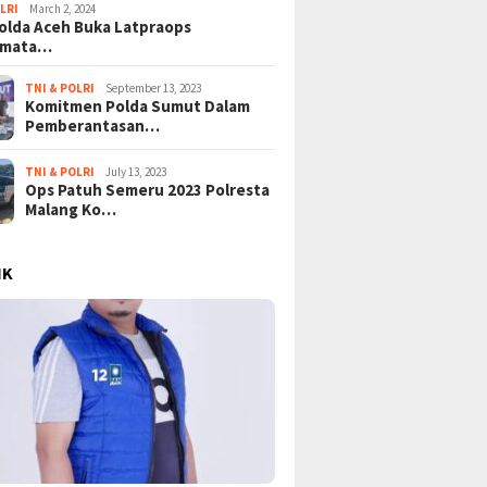
LRI
March 2, 2024
lda Aceh Buka Latpraops
amata…
TNI & POLRI
September 13, 2023
Komitmen Polda Sumut Dalam
Pemberantasan…
TNI & POLRI
July 13, 2023
Ops Patuh Semeru 2023 Polresta
Malang Ko…
IK
ongkar Lapisan Baru
Tangisan Gaza di Tengah
Mega Pr