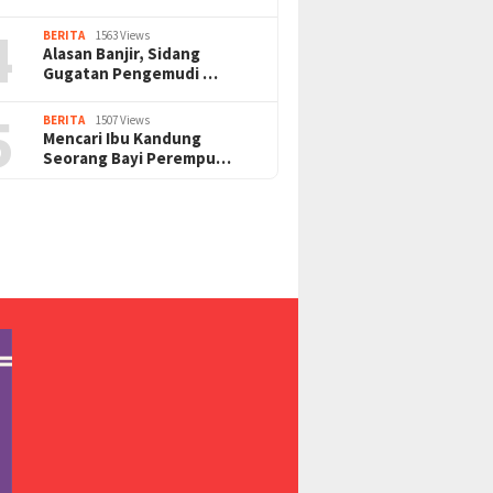
4
BERITA
1563 Views
Alasan Banjir, Sidang
Gugatan Pengemudi …
5
BERITA
1507 Views
Mencari Ibu Kandung
Seorang Bayi Perempu…