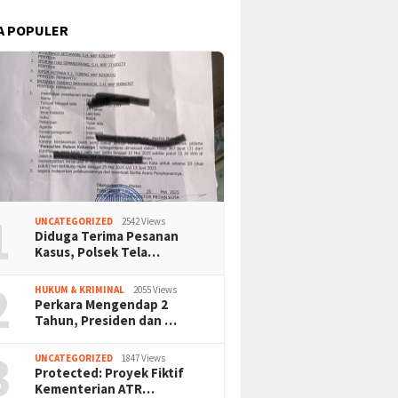
A POPULER
1
UNCATEGORIZED
2542 Views
Diduga Terima Pesanan
Kasus, Polsek Tela…
2
HUKUM & KRIMINAL
2055 Views
Perkara Mengendap 2
Tahun, Presiden dan …
3
UNCATEGORIZED
1847 Views
Protected: Proyek Fiktif
Kementerian ATR…