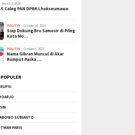
l Suap Pajak: Dolar AS
Gempuran: PBB Soroti Krisis
Sinergi
March 2, 2024
 di Tangerang, Jaringan
Kemanusiaan Akut dan
Podomo
H.S Caleg PAN DPRK Lhokseumawe
i Kian Terkuak!
Kekerasan Israel
Vertika
Berkela
POLITIK
October 20, 2023
Siap Dukung Bro Samosir di Pileg
Kota Mo…
POLITIK
October 4, 2023
Nama Gibran Muncul di Akar
Rumput Paska …
 POPULER
RUPSI
DOARJO
SBI
ABOWO SUBIANTO
TMAN PARIS