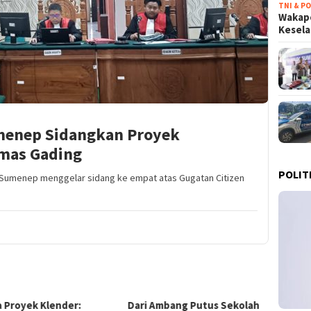
TNI & PO
Wakapo
Kesel
menep Sidangkan Proyek
mas Gading
POLIT
 Sumenep menggelar sidang ke empat atas Gugatan Citizen
 Ambang Putus Sekolah
Terobosan Ekonomi
KPK B