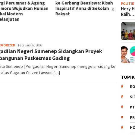
erbang Beasiswa: Kisah
Prabowo: Dari Kampung Haji
Skanda
POLITIK
»
iratif Anna di Sekolah
di Mekkah hingga Efisiensi
Disita
Hery 
at
BUMN Triliunan Rupiah
Korups
Raih…
EGORIZED
Redaksi
February 27, 2026
adilan Negeri Sumenep Sidangkan Proyek
bangunan Puskesmas Gading
Kita Sumenep | Pengadilan Negeri Sumenep menggelar sidang ke
atas Gugatan Citizen Lawsuit […]
TOPIK
KO
SI
PT
PR
HO