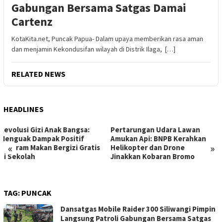
Gabungan Bersama Satgas Damai
Cartenz
KotaKita.net, Puncak Papua- Dalam upaya memberikan rasa aman
dan menjamin Kekondusifan wilayah di Distrik Ilaga, […]
RELATED NEWS
HEADLINES
Pertarungan Udara Lawan
Potret Miris Pendidikan: SD
Amukan Api: BNPB Kerahkan
Negeri di Labura Menanti
«
»
Helikopter dan Drone
Runtuh, Siswa Bertaruh
Jinakkan Kobaran Bromo
Nyawa di Bangunan Reyot
TAG:
PUNCAK
Dansatgas Mobile Raider 300 Siliwangi Pimpin
Langsung Patroli Gabungan Bersama Satgas