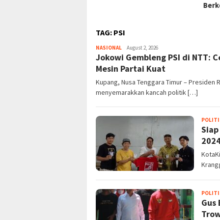
Berkelanjutan
TAG:
PSI
NASIONAL
August 2, 2026
Jokowi Gembleng PSI di NTT: 
Mesin Partai Kuat
Kupang, Nusa Tenggara Timur – Presiden 
menyemarakkan kancah politik […]
POLITI
Siap
2024
KotaK
Krang
POLITI
Gus 
Trow