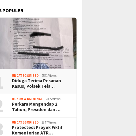
A POPULER
1
UNCATEGORIZED
2541 Views
Diduga Terima Pesanan
Kasus, Polsek Tela…
2
HUKUM & KRIMINAL
2055 Views
Perkara Mengendap 2
Tahun, Presiden dan …
3
UNCATEGORIZED
1847 Views
Protected: Proyek Fiktif
Kementerian ATR…