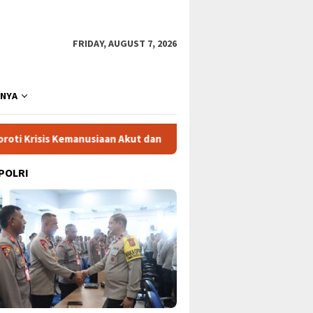
FRIDAY, AUGUST 7, 2026
NNYA
emanusiaan Akut dan Kekerasan Israel
Mega Proyek Klend
 POLRI