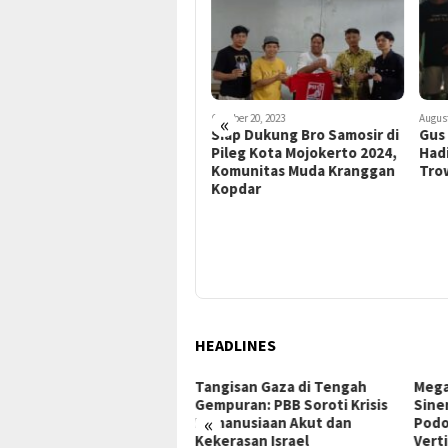
«
October 20, 2023
August 31, 2023
Augus
Siap Dukung Bro Samosir di
Gus Barra dan Ketua PSI
“Vi
Pileg Kota Mojokerto 2024,
Hadiri Giat Jalan Santai di
Mer
Komunitas Muda Kranggan
Trowulan
Kopdar
HEADLINES
ngisan Gaza di Tengah
Mega Proyek Klender:
Dari
puran: PBB Soroti Krisis
Sinergi Perumnas & Agung
ke G
«
manusiaan Akut dan
Podomoro Wujudkan Hunian
Insp
erasan Israel
Vertikal Modern
Raky