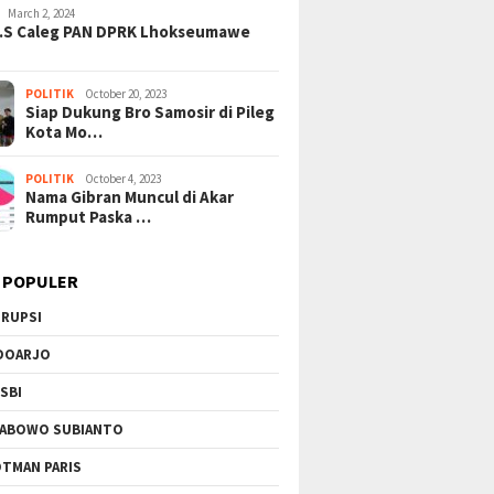
Berkela
March 2, 2024
H.S Caleg PAN DPRK Lhokseumawe
POLITIK
October 20, 2023
Siap Dukung Bro Samosir di Pileg
Kota Mo…
POLITIK
October 4, 2023
Nama Gibran Muncul di Akar
Rumput Paska …
 POPULER
RUPSI
DOARJO
SBI
ABOWO SUBIANTO
TMAN PARIS