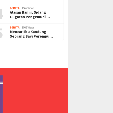
4
BERITA
1562 Views
Alasan Banjir, Sidang
Gugatan Pengemudi …
5
BERITA
1506 Views
Mencari Ibu Kandung
Seorang Bayi Perempu…