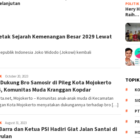
POLITIK
Hery 
Raih…
Cetak Sejarah Kemenangan Besar 2029 Lewat
Republik Indonesia Joko Widodo (Jokowi) kembali
K
Redaksi
October 20, 2023
TOPIK
 Dukung Bro Samosir di Pileg Kota Mojokerto
, Komunitas Muda Kranggan Kopdar
KO
ita.net, Mojokerto – Komunitas anak-anak muda di Kecamatan
SI
gan Kota Mojokerto menyatakan dukungannya terhadap bro […]
PT
PR
K
Redaksi
August 31, 2023
Barra dan Ketua PSI Hadiri Giat Jalan Santai di
HO
ulan