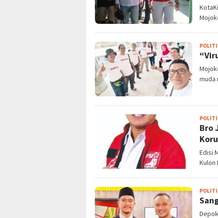
KotaK
Mojoke
POLITI
“Vir
Mojok
muda 
POLITI
Bro 
Koru
Edisi 
Kulon 
POLITI
Sang
Depok 