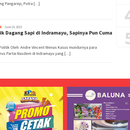
ng Pangarep, Putra […]
K
Redaksi
June 14, 2023
tik Dagang Sapi di Indramayu, Sapinya Pun Cuma
Politik Oleh: Andre Vincent Wenas Kasus mundurnya para
rus Partai Nasdem di Indramayu yang […]