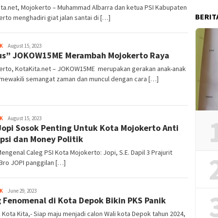
ita.net, Mojokerto – Muhammad Albarra dan ketua PSI Kabupaten
BERIT
rto menghadiri giat jalan santai di […]
K
Redaksi
August 15, 2023
us” JOKOW15ME Merambah Mojokerto Raya
erto, KotaKita.net – JOKOW15ME merupakan gerakan anak-anak
mewakili semangat zaman dan muncul dengan cara […]
K
Redaksi
August 15, 2023
Jopi Sosok Penting Untuk Kota Mojokerto Anti
psi dan Money Politik
Mengenal Caleg PSI Kota Mojokerto: Jopi, S.E. Dapil 3 Prajurit
Bro JOPI panggilan […]
K
Redaksi
June 29, 2023
 Fenomenal di Kota Depok Bikin PKS Panik
Kota Kita,- Siap maju menjadi calon Wali kota Depok tahun 2024,