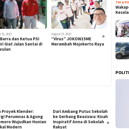
TNI & PO
Wakapo
Kesel
»
t 15, 2023
rus” JOKOW15ME
ambah Mojokerto Raya
August 15, 2023
June 29, 202
Bro Jopi Sosok Penting
Sang Fe
Untuk Kota Mojokerto Anti
Depok Bi
POLIT
Korupsi dan Money Politik
 Ambang Putus Sekolah
Terobosan Ekonomi
KPK B
erbang Beasiswa: Kisah
Prabowo: Dari Kampung Haji
Skanda
»
iratif Anna di Sekolah
di Mekkah hingga Efisiensi
Disita
at
BUMN Triliunan Rupiah
Korups