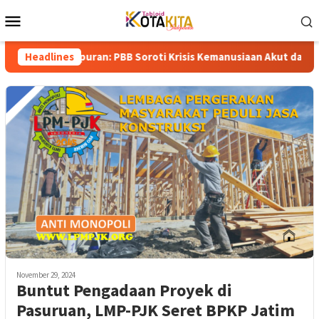
Skip
Mobile
to
Menu
content
empuran: PBB Soroti Krisis Kemanusiaan Akut dan Kekerasan Isra
Headlines
November 29, 2024
Buntut Pengadaan Proyek di
Pasuruan, LMP-PJK Seret BPKP Jatim