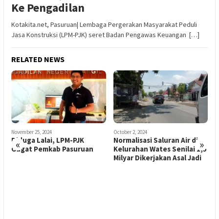
Ke Pengadilan
Kotakita.net, Pasuruan| Lembaga Pergerakan Masyarakat Peduli
Jasa Konstruksi (LPM-PJK) seret Badan Pengawas Keuangan […]
RELATED NEWS
October 2, 2024
Normalisasi Saluran Air di
«
»
Kelurahan Wates Senilai 1,5
Milyar Dikerjakan Asal Jadi
September 3, 2023
N
Berdalih Sudah Sesuai
D
Aturan, Dinas Pendidikan
G
Kabupaten Mojokerto
Serahkan Proyek
Konstruksi Ramai Peminat