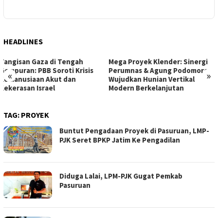
Ke Pokmas
HEADLINES
Mega Proyek Klender: Sinergi
Dari Ambang Putus Sekolah
Perumnas & Agung Podomoro
ke Gerbang Beasiswa: Kisah
«
»
Wujudkan Hunian Vertikal
Inspiratif Anna di Sekolah
Modern Berkelanjutan
Rakyat
TAG:
PROYEK
Buntut Pengadaan Proyek di Pasuruan, LMP-
PJK Seret BPKP Jatim Ke Pengadilan
Diduga Lalai, LPM-PJK Gugat Pemkab
Pasuruan