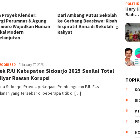
POLITIK
Hery 
Raih…
 Ambang Putus Sekolah
Terobosan Ekonomi
KPK Bo
erbang Beasiswa: Kisah
Prabowo: Dari Kampung Haji
Skanda
»
ratif Anna di Sekolah
di Mekkah hingga Efisiensi
Disita
at
BUMN Triliunan Rupiah
Korups
EGORIZED
Redaksi
February 27, 2026
ek PJU Kabupaten Sidoarjo 2025 Senilai Total
ilyar Rawan Korupsi
TOPIK
Kita Sidoarjo| Proyek pekerjaan Pembangunan PJU Eks
KO
nan yang tersebar di beberapa titik di […]
SI
PT
PR
HO