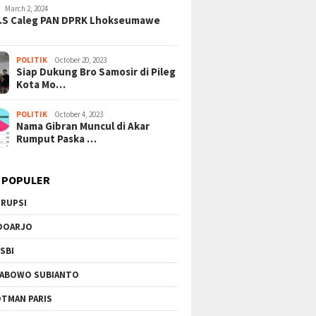
March 2, 2024
H.S Caleg PAN DPRK Lhokseumawe
ngkar Lapisan Baru
Tangisan Gaza di Tengah
Mega Pr
l Suap Pajak: Dolar AS
Gempuran: PBB Soroti Krisis
Sinergi
 di Tangerang, Jaringan
Kemanusiaan Akut dan
Podomo
POLITIK
October 20, 2023
Siap Dukung Bro Samosir di Pileg
i Kian Terkuak!
Kekerasan Israel
Vertika
Kota Mo…
Berkela
POLITIK
October 4, 2023
Nama Gibran Muncul di Akar
Rumput Paska …
 POPULER
RUPSI
DOARJO
SBI
ABOWO SUBIANTO
TMAN PARIS