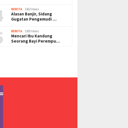
4
BERITA
1562 Views
Alasan Banjir, Sidang
Gugatan Pengemudi …
5
BERITA
1505 Views
Mencari Ibu Kandung
Seorang Bayi Perempu…