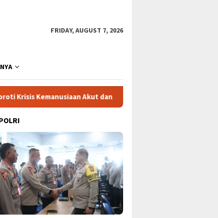
FRIDAY, AUGUST 7, 2026
NNYA
manusiaan Akut dan Kekerasan Israel
Mega Proyek Klende
 POLRI