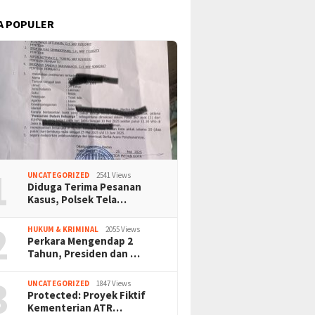
A POPULER
1
UNCATEGORIZED
2541 Views
Diduga Terima Pesanan
Kasus, Polsek Tela…
2
HUKUM & KRIMINAL
2055 Views
Perkara Mengendap 2
Tahun, Presiden dan …
3
UNCATEGORIZED
1847 Views
Protected: Proyek Fiktif
Kementerian ATR…