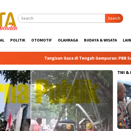
Search
AL
POLITIK
OTOMOTIF
OLAHRAGA
BUDAYA & WISATA
LAI
Tangisan Gaza di Tengah Gempuran: PBB Soroti Krisis Ke
TNI &