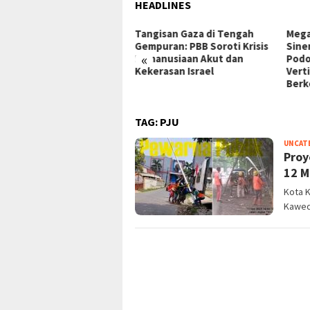
HEADLINES
gisan Gaza di Tengah
Mega Proyek Klender:
Dari
puran: PBB Soroti Krisis
Sinergi Perumnas & Agung
ke G
«
manusiaan Akut dan
Podomoro Wujudkan Hunian
Inspi
erasan Israel
Vertikal Modern
Raky
Berkelanjutan
TAG:
PJU
UNCAT
Proy
12 M
Kota 
Kaweda