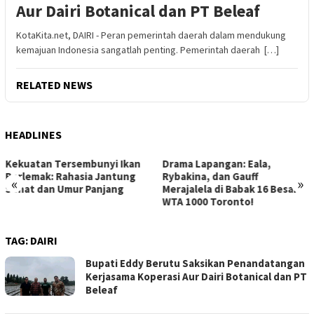
Aur Dairi Botanical dan PT Beleaf
KotaKita.net, DAIRI - Peran pemerintah daerah dalam mendukung
kemajuan Indonesia sangatlah penting. Pemerintah daerah […]
RELATED NEWS
HEADLINES
Drama Lapangan: Eala,
Strategi Jitu Memenangkan
Rybakina, dan Gauff
Lelang Mobil Bekas: Hindari
«
»
Merajalela di Babak 16 Besar
Kerugian, Raih Keuntungan
WTA 1000 Toronto!
Maksimal!
TAG:
DAIRI
Bupati Eddy Berutu Saksikan Penandatangan
Kerjasama Koperasi Aur Dairi Botanical dan PT
Beleaf